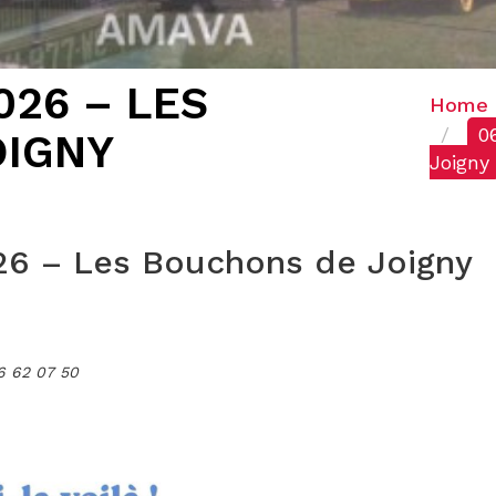
026 – LES
Home
0
OIGNY
Joigny
6 – Les Bouchons de Joigny
6 62 07 50