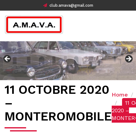
club.amava@gmail.com
11 OCTOBRE 2020
Home
–
11 O
2020 –
MONTEROMOBILE
MONTER