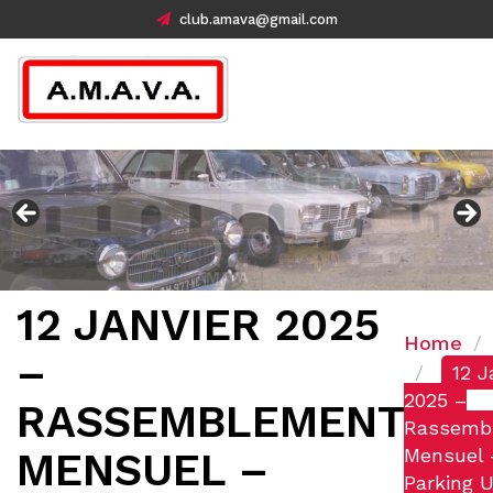
club.amava@gmail.com
12 JANVIER 2025
Home
–
12 J
2025 –
RASSEMBLEMENT
Rassemb
Mensuel 
MENSUEL –
Parking 