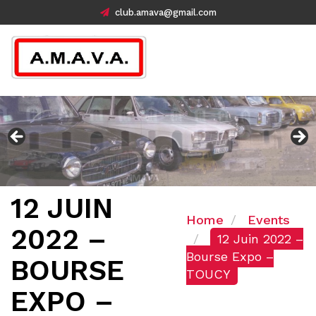
club.amava@gmail.com
12 JUIN
Home
Events
2022 –
12 Juin 2022 –
Bourse Expo –
BOURSE
TOUCY
EXPO –