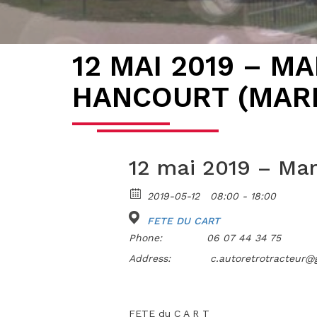
12 MAI 2019 – M
HANCOURT (MAR
12 mai 2019 – Mar
2019-05-12
08:00 - 18:00
FETE DU CART
Phone:
06 07 44 34 75
Address:
c.autoretrotracteur@
FETE du C A R T