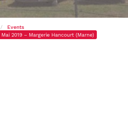
Events
2 Mai 2019 – Margerie Hancourt (Marne)