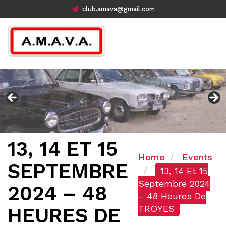
club.amava@gmail.com
13, 14 ET 15
Home
Events
SEPTEMBRE
13, 14 Et 15
Septembre 2024
2024 – 48
– 48 Heures De
TROYES
HEURES DE