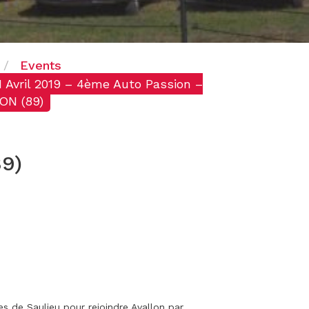
Events
1 Avril 2019 – 4ème Auto Passion –
ON (89)
89)
es de Saulieu pour rejoindre Avallon par