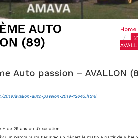
 4ÈME AUTO
Home
2
ON (89)
AVALL
ème Auto passion – AVALLON (
/2019/avallon-auto-passion-2019-12643.html
e + de 25 ans ou d’exception
prévu un parcours routier avec un départ le matin a partir de 9 heur