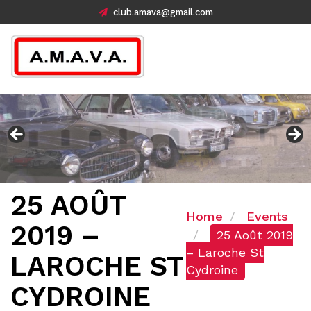
club.amava@gmail.com
25 AOÛT
Home
Events
2019 –
25 Août 2019
– Laroche St
LAROCHE ST
Cydroine
CYDROINE