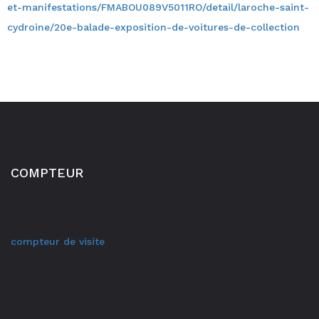
et-manifestations/FMABOU089V5011RO/detail/laroche-saint-
cydroine/20e-balade-exposition-de-voitures-de-collection
COMPTEUR
compteur de visite