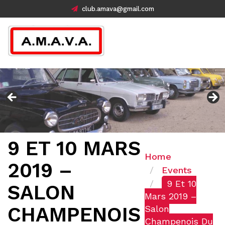
club.amava@gmail.com
9 ET 10 MARS
Home
2019 –
Events
9 Et 10
SALON
Mars 2019 –
CHAMPENOIS
Salon
Champenois Du