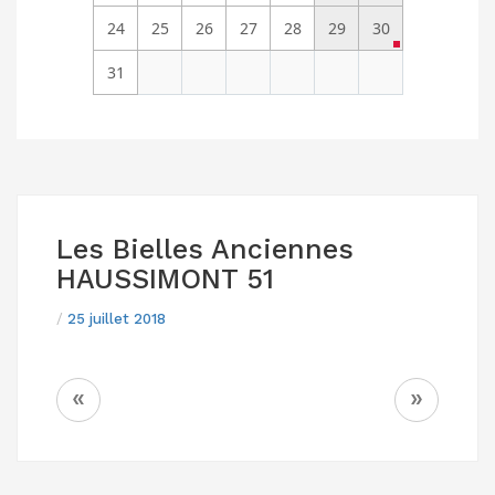
24
25
26
27
28
29
30
31
Les Bielles Anciennes
HAUSSIMONT 51
/
25 juillet 2018
NAVIGATION
«
»
DE
L’ARTICLE