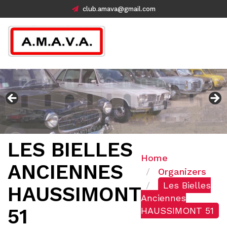
club.amava@gmail.com
LES BIELLES
Home
ANCIENNES
Organizers
Les Bielles
HAUSSIMONT
Anciennes
51
HAUSSIMONT 51