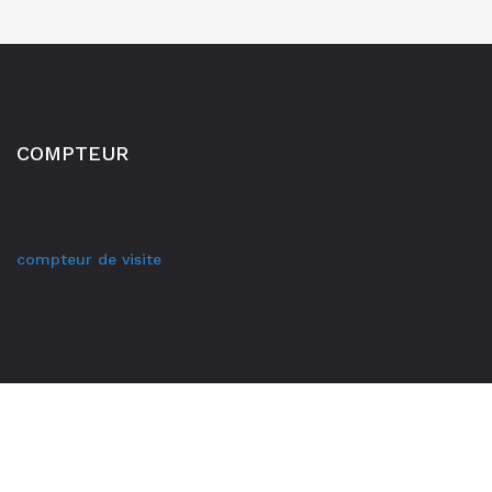
COMPTEUR
compteur de visite
Proudly powered by WordPress
|
Theme: Corporate X by
WP
Code Themes