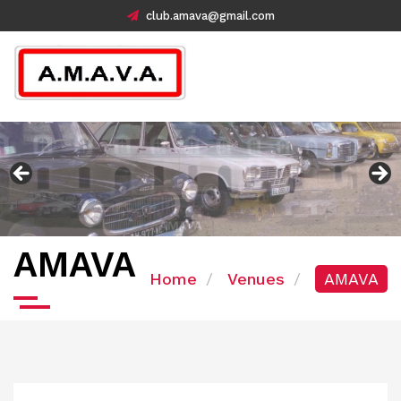
club.amava@gmail.com
AMAVA
Home
Venues
AMAVA