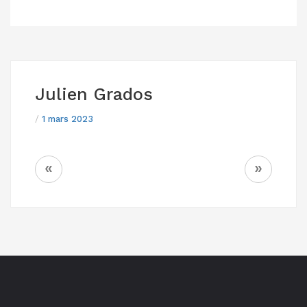
Julien Grados
/
1 mars 2023
NAVIGATION
«
»
DE
L’ARTICLE