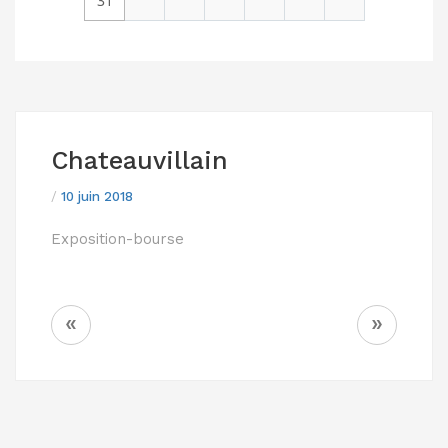
31
Chateauvillain
/
10 juin 2018
Exposition-bourse
NAVIGATION
«
»
DE
L’ARTICLE