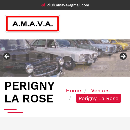
club.amava@gmail.com
PERIGNY
Home
Venues
LA ROSE
Perigny La Rose