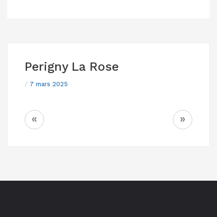
Perigny La Rose
/
7 mars 2025
NAVIGATION
«
»
DE
L’ARTICLE