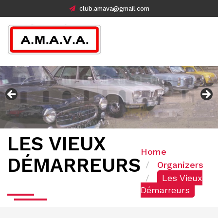
club.amava@gmail.com
LES VIEUX
Home
DÉMARREURS
Organizers
Les Vieux
Démarreurs