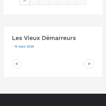
31
Les Vieux Démarreurs
/
15 mars 2026
NAVIGATION
«
»
DE
L’ARTICLE