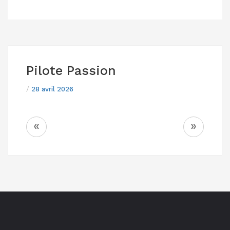
Pilote Passion
/
28 avril 2026
NAVIGATION
«
»
DE
L’ARTICLE