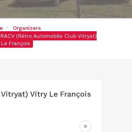
e
Organizers
RACV (Rétro Automobile Club Vitryat)
 Le François
itryat) Vitry Le François
»