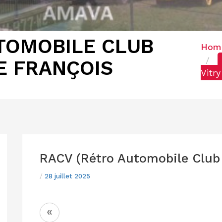
TOMOBILE CLUB
Hom
LE FRANÇOIS
Vitry
RACV (Rétro Automobile Club V
/
28 juillet 2025
NAVIGATION
«